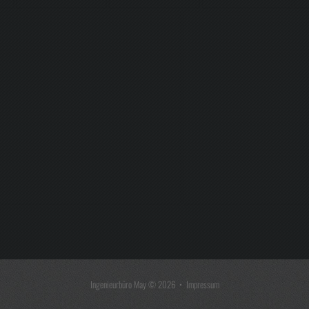
Ingenieurbüro May
© 2026 •
Impressum