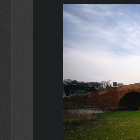
Straßen- und Tiefbau
Bauwerksdiagnostik, Baustoffanalyse,
Monitoring
Projekte
Kontakt
Jobs