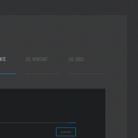
KTE
05.
KONTAKT
06.
JOBS
zurück