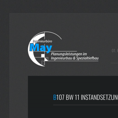
Home
Büro
01.
Leistung
Objekt- und Tragwerksplanung
Bauüberwachung, Bauoberleitung
Bauwerksprüfung nach DIN 1076 und VDI
B107 BW 11 INSTANDSETZU
6200
Nachrechnungen, Lasteinstufungen