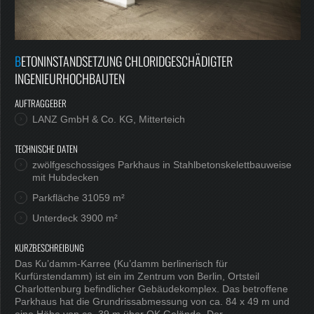
Jobs
BETONINSTANDSETZUNG CHLORIDGESCHÄDIGTER
INGENIEURHOCHBAUTEN
AUFTRAGGEBER
LANZ GmbH & Co. KG, Mitterteich
TECHNISCHE DATEN
zwölfgeschossiges Parkhaus in Stahlbetonskelettbauweise
mit Hubdecken
Parkfläche 31059 m²
Unterdeck 3900 m²
KURZBESCHREIBUNG
Das Ku’damm-Karree (Ku’damm berlinerisch für
Kurfürstendamm) ist ein im Zentrum von Berlin, Ortsteil
Charlottenburg befindlicher Gebäudekomplex. Das betroffene
Parkhaus hat die Grundrissabmessung von ca. 84 x 49 m und
eine Höhe von ca. 39 m über OK Gelände. Der