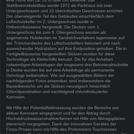
Stahlbetonskelettbau wurde 1972 als Parkhaus mit zwei
Untergeschossen und 10 oberirdischen Geschossen errichtet.
Der überwiegende Teil des Gebäudes einschließlich dem
Luftschutzkeller im 2. Untergeschoss wurde in
Ortbetonbauweise hergestellt. Die Decken vom 1.
Untergeschoss bis zum 9. Obergeschoss wurden als
sogenannte Hubdecken im Sandwichverfahren lagenweise auf
der Trümmerdecke des Luftschutzkellers betoniert und nach
ausreichender Hydratation auf ihre Endposition gehoben. Die in
Fertigteilbauweise hergestellten Stützen wurden für diese
Technologie als Kletterhilfe benutzt. Die für das Anheben
notwendigen Arbeitsfugen der insgesamt drei Betonierabschnitte
je Decke wurden bis auf eine Arbeitsfuge als permanente
Dehnfuge beibehalten. Wie auf ausgewählten Bildern der
nachfolgenden Fotos erkennbar, sind insbesondere die
Bauteilbereiche um die Stützen neuralgisch hinsichtlich
Chloridpenetration und nachfolgend chloridinduzierter
Korrosion.
Mit Hilfe der Potentialfeldmessung wurden die Bereiche von
aktiver Korrosion eingegrenzt und für den Abtrag durch
Höchstdruckwasserstrahlverfahren mit Hilfe von Abtragsplänen
planerisch vorgegeben. Dank der innovativen Geräten der
Firma Prosec kann mit Hilfe des Profometers Touchscreen